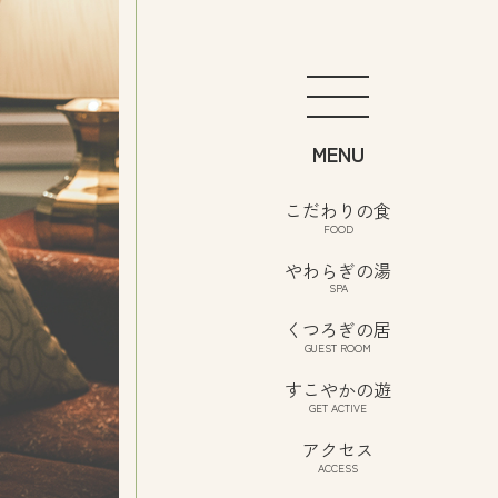
こだわりの食
お知らせ
FOOD
アクセス
やわらぎの湯
SPA
プライバシーポリシー
T ROOM
くつろぎの居
GUEST ROOM
日本語
CTIVE
すこやかの遊
English
GET ACTIVE
ROLL
中文繁体
アクセス
ACCESS
UET
한국어