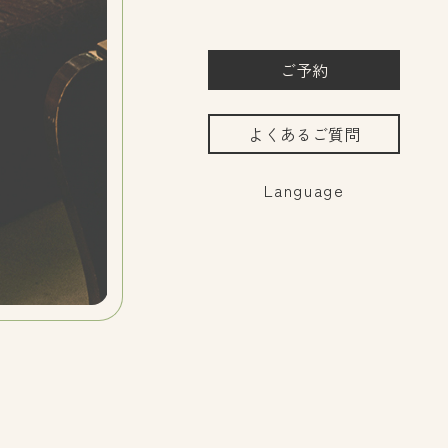
COMMEND
แบบไทย
中文繁体
แบบไทย
日本語
English
한국어
ご予約
予約
よくあるご質問
よくあるご質問
Language
お問い合わせ
0134-52-3800