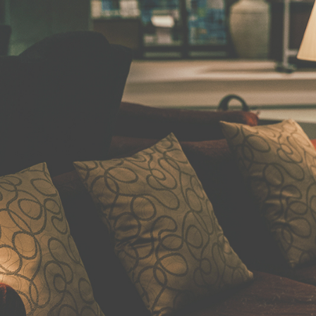
こだわりの食
FOOD
やわらぎの湯
SPA
くつろぎの居
GUES
すこやかの遊
GET A
朝里の杜さんぽ
ST
にぎわいの季
BANQ