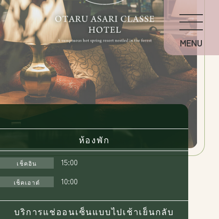
อาหารที่ปรุงอย่างพิถีพิถัน
FOOD
ออนเซ็นเพื่อความผ่อนคลาย
SPA
ห้องพักแสนสบาย
GUEST ROOM
ออกกำลังเพื่อสุขภาพ
GET ACTIVE
เดินเล่นในป่าอาซาริ
STROLL
ห้องพัก
คำแนะนำสำหรับการเข้าพัก
RECOMMEND
15:00
เช็คอิน
10:00
เช็คเอาต์
ประกาศ
日本語
การเดินทาง
English
บริการแช่ออนเซ็นแบบไปเช้าเย็นกลับ
นโยบายความเป็นส่วนตัว
中文繁体