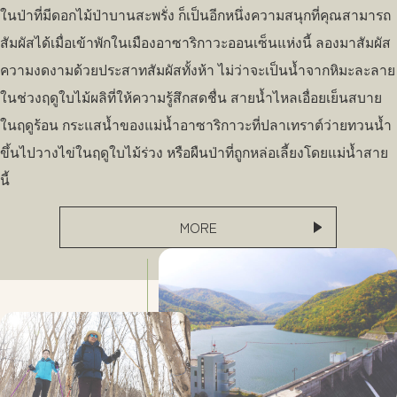
ในป่าที่มีดอกไม้ป่าบานสะพรั่ง ก็เป็นอีกหนึ่งความสนุกที่คุณสามารถ
สัมผัสได้เมื่อเข้าพักในเมืองอาซาริกาวะออนเซ็นแห่งนี้ ลองมาสัมผัส
ความงดงามด้วยประสาทสัมผัสทั้งห้า ไม่ว่าจะเป็นน้ำจากหิมะละลาย
ในช่วงฤดูใบไม้ผลิที่ให้ความรู้สึกสดชื่น สายน้ำไหลเอื่อยเย็นสบาย
ในฤดูร้อน กระแสน้ำของแม่น้ำอาซาริกาวะที่ปลาเทราต์ว่ายทวนน้ำ
ขึ้นไปวางไข่ในฤดูใบไม้ร่วง หรือผืนป่าที่ถูกหล่อเลี้ยงโดยแม่น้ำสาย
นี้
MORE