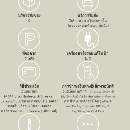
บริการส่งของ
บริการรับส่ง
มี
มีบริการเฉพาะไปส่งเท่านั้น
(ต้องจองล่วงหน้าตอนเช็คอิน)
ที่จอดรถ
เครื่องชาร์จรถยนต์ไฟฟ้า
มี (ฟรี)
ไม่มี
วิธีชำระเงิน
การชำระเงินทางอิเล็กทรอนิกส์
/
เงินสด
บัตร
เงินอิเล็กทรอนิกส์
(ID/nanaco/WAON/R
เครดิต(Visa/Mastercard/American
Edy/บัตรเติมเงินไอซีการ์ดสำหรับการเดินทาง)
Express/JCB/ธนาคารมิตซูบิชิ ยูเอฟเจ/
การชำระผ่านคิวอาร์โค้ด
(auPAY/ดี
ราคุเต็น/อิออน/นิสเซนเลนเอส
เพย์/PayPay/เมอร์เพย์/LINE Pay/R
คอร์ต/Diners Club/seison/ยูเนี่ยนเพย์)
Pay/Alipay/We Chat Pay)