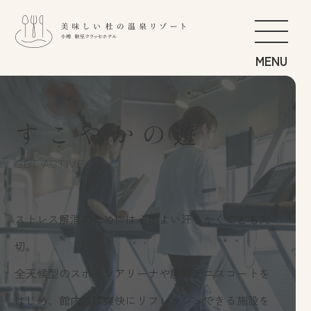
こだわりの食
FOOD
やわらぎの湯
SPA
すこやかの遊
くつろぎの居
GUEST ROOM
すこやかの遊
GET ACTIVE
GET ACTIVE
朝里の杜さんぽ
STROLL
にぎわいの季
BANQUET
ストレス解消のためには心地よい汗をかくことも大
ご滞在のすゝめ
RECOMMEND
切。
全天候型のスポーツアリーナや屋外テニスコートを
お知らせ
日本語
はじめ、館内には爽快にリフレッシュできる施設を
アクセス
English