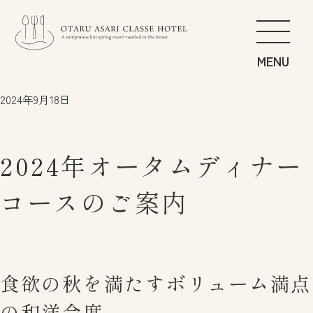
精緻之食
FOOD
2024年9月18日
舒適之泉
SPA
放鬆之居
GUEST ROOM
2024年オータムディナー
愉快之遊
GET ACTIVE
朝里森林慢遊
STROLL
コースのご案内
住宿建議
RECOMMEND
其他
日本語
食欲の秋を満たすボリューム満点
交通指南
English
隱私政策
中文繁体
の和洋会席