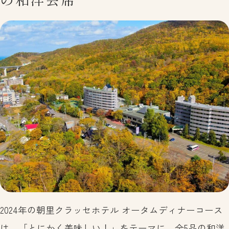
한국어
แบบไทย
預約
常見問題
Inquiries
0134-52-3800
2024年の朝里クラッセホテル オータムディナーコース
は、「とにかく美味しい！」をテーマに、全5品の和洋