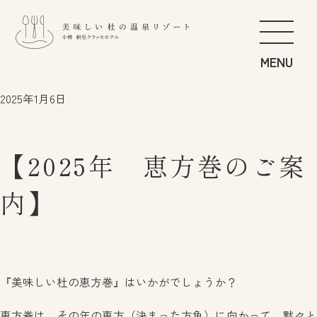
こだわりの食
FOOD
2025年1月6日
やわらぎの湯
SPA
くつろぎの居
GUEST ROOM
【2025年 恵方巻のご案
すこやかの遊
GET ACTIVE
朝里の杜さんぽ
STROLL
内】
にぎわいの季
BANQUET
ご滞在のすゝめ
RECOMMEND
『美味しい杜の恵方巻』はいかがでしょうか？
お知らせ
日本語
アクセス
English
恵方巻は、その年の恵方（決まった方角）に向かって、黙々と