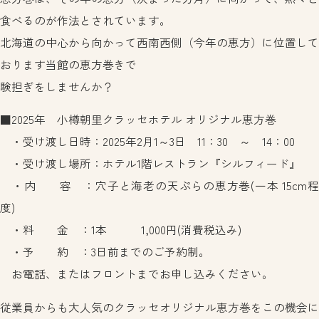
プライバシーポリシー
中文繁体
食べるのが作法とされています。
한국어
北海道の中心から向かって西南西側（今年の恵方）に位置して
แบบไทย
おります当館の恵方巻きで
験担ぎをしませんか？
ご予約
よくあるご質問
■2025年 小樽朝里クラッセホテル オリジナル恵方巻
・受け渡し日時：2025年2月1～3日 11：30 ～ 14：00
お問い合わせ
・受け渡し場所：ホテル1階レストラン『シルフィード』
0134-52-3800
・内 容 ：穴子と海老の天ぷらの恵方巻(一本 15cm程
度)
・料 金 ：1本 1,000円(消費税込み)
・予 約 ：3日前までのご予約制。
お電話、またはフロントまでお申し込みください。
従業員からも大人気のクラッセオリジナル恵方巻をこの機会に