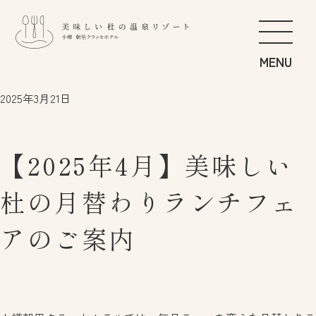
こだわりの食
FOOD
2025年3月21日
やわらぎの湯
SPA
くつろぎの居
GUEST ROOM
【2025年4月】美味しい
すこやかの遊
GET ACTIVE
朝里の杜さんぽ
STROLL
杜の月替わりランチフェ
にぎわいの季
BANQUET
アのご案内
ご滞在のすゝめ
RECOMMEND
お知らせ
日本語
アクセス
English