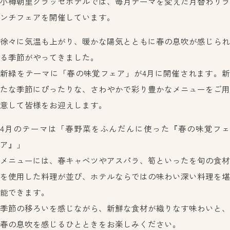
小樽朝里クラッセホテルでは、毎月テーマを変えた月替わりラ
プライバシーポリシー
中文繁体
ンチフェアを開催しています。
한국어
徐々に気温も上がり、暖かな陽気とともに春の息吹が感じられ
แบบไทย
る季節がやってきました。
ご予約
よくあるご質問
新緑をテーマに「春の味覚フェア」が4月に開催されます。新
たな季節にぴったりな、さわやかで彩り豊かなメニューをご用
お問い合わせ
意して皆様をお迎えします。
0134-52-3800
4月のテーマは「春野菜をふんだんに使った『春の味覚フェ
ア』」
メニューには、春キャベツやアスパラ、筍といったを旬の食材
を使用した料理が並び、ホテルならではの味わい深い料理を堪
能できます。
季節の移ろいを感じながら、新鮮な食材が織りなす味わいと、
春の息吹を感じるひとときをお楽しみください。