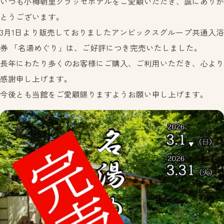
いつも小樽朝里クラッセホテルをご愛顧いただき、誠にありが
プライバシーポリシー
中文繁体
とうございます。
한국어
3月1日より販売しておりましたアンビックスグループ共通入浴
แบบไทย
券 「名湯めぐり」は、ご好評につき完売いたしました。
長年にわたり多くのお客様にご購入、ご利用いただき、心より
ご予約
よくあるご質問
感謝申し上げます。
今後とも当館をご愛顧賜りますようお願い申し上げます。
お問い合わせ
0134-52-3800