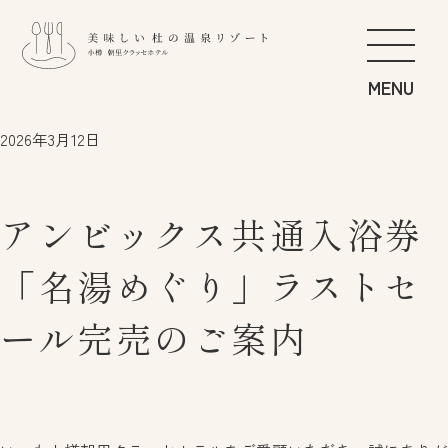
こだわりの食
FOOD
2026年3月12日
やわらぎの湯
SPA
くつろぎの居
GUEST ROOM
アンビックス共通入浴券
すこやかの遊
GET ACTIVE
朝里の杜さんぽ
STROLL
「名湯めぐり」ラストセ
にぎわいの季
BANQUET
ール完売のご案内
ご滞在のすゝめ
RECOMMEND
お知らせ
日本語
アクセス
English